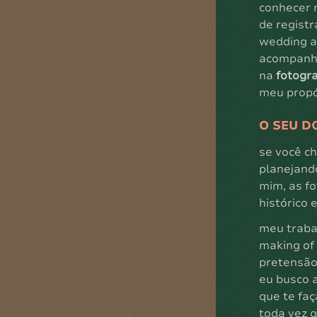
conhecer n
de registr
wedding at
acompanha
na
fotogr
meu propó
O SEU D
se você c
planejando
mim, as f
histórico 
meu traba
making of
pretensão 
eu busco 
que te faç
toda vez q