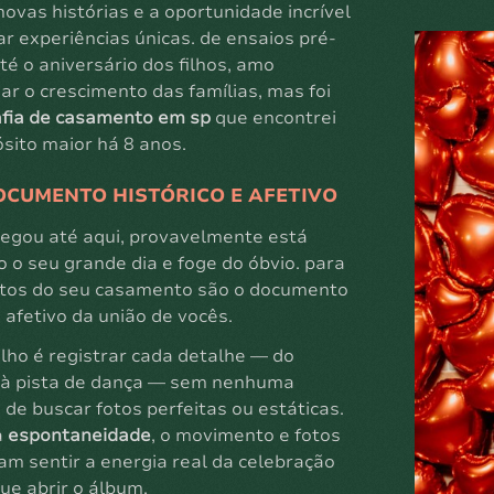
ovas histórias e a oportunidade incrível
ar experiências únicas. de ensaios pré-
é o aniversário dos filhos, amo
r o crescimento das famílias, mas foi
afia de casamento em sp
que encontrei
sito maior há 8 anos.
OCUMENTO HISTÓRICO E AFETIVO
hegou até aqui, provavelmente está
 o seu grande dia e foge do óbvio. para
otos do seu casamento são o documento
e afetivo da união de vocês.
lho é registrar cada detalhe — do
 à pista de dança — sem nenhuma
de buscar fotos perfeitas ou estáticas.
a
espontaneidade
, o movimento e fotos
am sentir a energia real da celebração
ue abrir o álbum.