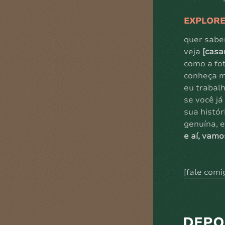
EXPLORE
quer sabe
veja
[casa
como a fot
conheça m
eu trabalh
se você j
sua histó
genuína, e
e aí, vamo
[fale comi
DEPO